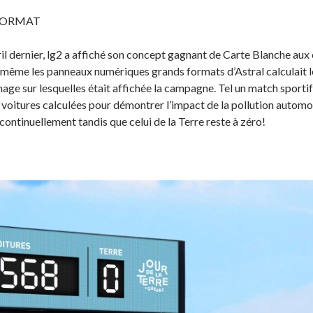
 FORMAT
vril dernier, lg2 a affiché son concept gagnant de Carte Blanche au
même les panneaux numériques grands formats d’Astral calculait le
hage sur lesquelles était affichée la campagne. Tel un match sportif
oitures calculées pour démontrer l’impact de la pollution automobi
ontinuellement tandis que celui de la Terre reste à zéro!