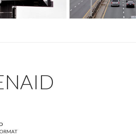
ENAID
TO
 FORMAT